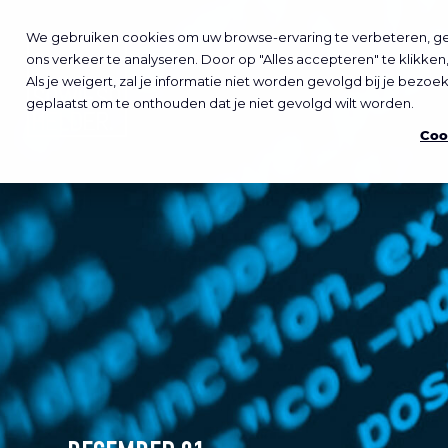
We gebruiken cookies om uw browse-ervaring te verbeteren, ge
ons verkeer te analyseren. Door op "Alles accepteren" te klikke
Als je weigert, zal je informatie niet worden gevolgd bij je bezo
geplaatst om te onthouden dat je niet gevolgd wilt worden.
Coo