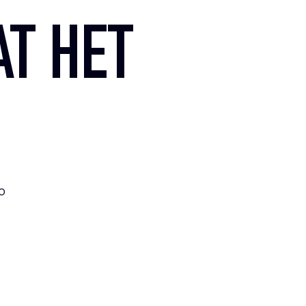
T HET
o