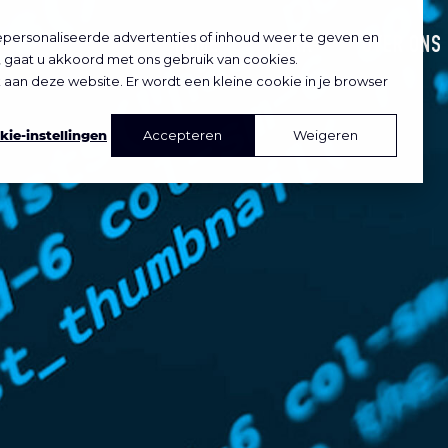
personaliseerde advertenties of inhoud weer te geven en
HOME
WERK
OVER ONS
n, gaat u akkoord met ons gebruik van cookies.
ek aan deze website. Er wordt een kleine cookie in je browser
kie-instellingen
Accepteren
Weigeren