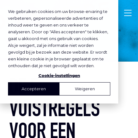
We gebruiken cookies om uw browse-ervaring te
verbeteren, gepersonaliseerde advertenties of
inhoud weer te geven en ons verkeer te
analyseren. Door op "Alles accepteren" te klikken,
gaat u akkoord met ons gebruik van cookies.
JANUARI 11
, 2022
Als je weigert, zal je informatie niet worden
STRATEGIE & CONCEPT
gevolgd bij je bezoek aan deze website. Er wordt
in
een kleine cookie in je browser geplaatst om te
onthouden dat je niet gevolgd wilt worden.
Cookie-instellingen
DE 5
Accepteren
Weigeren
VUISTREGELS
VOOR EEN